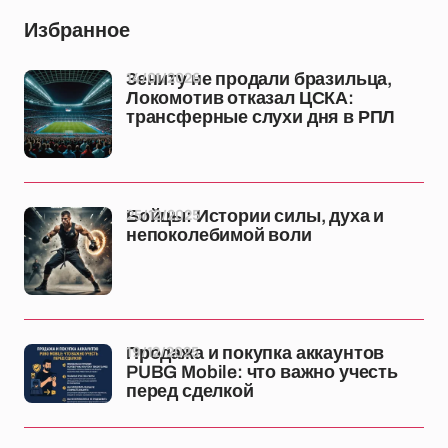
Избранное
14/01/2026
Зениту не продали бразильца,
Локомотив отказал ЦСКА:
трансферные слухи дня в РПЛ
25/12/2025
Бойцы: Истории силы, духа и
непоколебимой воли
19/12/2025
Продажа и покупка аккаунтов
PUBG Mobile: что важно учесть
перед сделкой