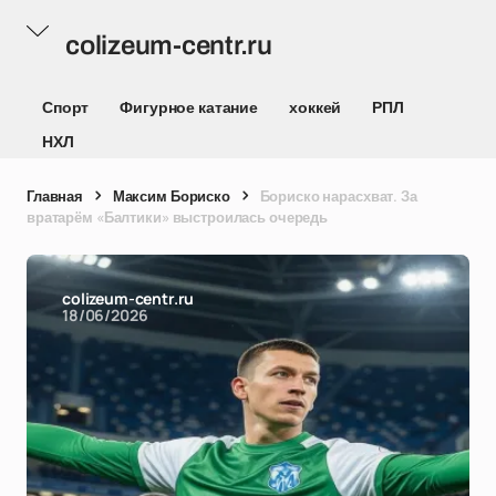
colizeum-centr.ru
Спорт
Фигурное катание
хоккей
РПЛ
НХЛ
Главная
Максим Бориско
Бориско нарасхват. За
вратарём «Балтики» выстроилась очередь
colizeum-centr.ru
18/06/2026