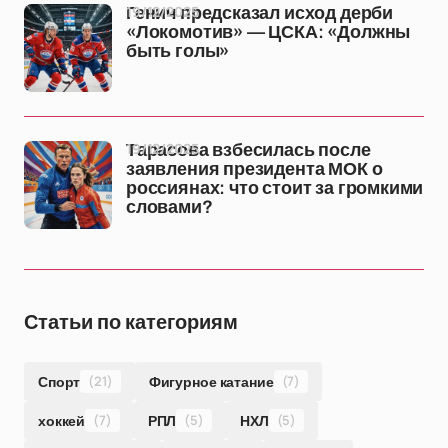
19/12/2025
Генич предсказал исход дерби
«Локомотив» — ЦСКА: «Должны
быть голы»
19/12/2025
Тарасова взбесилась после
заявления президента МОК о
россиянах: что стоит за громкими
словами?
Статьи по категориям
Спорт
(21)
Фигурное катание
(7)
хоккей
(7)
РПЛ
(5)
НХЛ
(5)