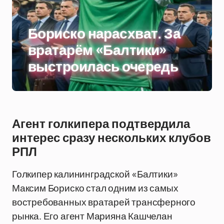
Бориско нарасхват. За
вратарём «Балтики»
выстроилась очередь
Агент голкипера подтвердила
интерес сразу нескольких клубов
РПЛ
Голкипер калининградской «Балтики»
Максим Бориско стал одним из самых
востребованных вратарей трансферного
рынка. Его агент Марияна Кашчелан