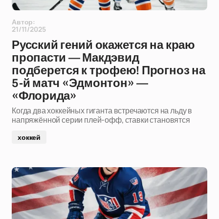
Автор:
21/11/2025
Русский гений окажется на краю
пропасти — Макдэвид
подберется к трофею! Прогноз на
5-й матч «Эдмонтон» —
«Флорида»
Когда два хоккейных гиганта встречаются на льду в
напряжённой серии плей-офф, ставки становятся
хоккей