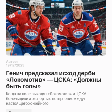
Автор:
19/12/2025
Генич предсказал исход дерби
«Локомотив» — ЦСКА: «Должны
быть голы»
Когда на поле выходят «Локомотив» и ЦСКА,
болельщики и эксперты с нетерпением ждут
настоящего хоккейного