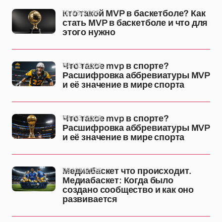
12/03/2026
Кто такой MVP в баскетболе? Как
стать MVP в баскетболе и что для
этого нужно
08/03/2026
Что такое mvp в спорте?
Расшифровка аббревиатуры MVP
и её значение в мире спорта
08/03/2026
Что такое mvp в спорте?
Расшифровка аббревиатуры MVP
и её значение в мире спорта
06/03/2026
Медиабаскет что происходит.
Медиабаскет: Когда было
создано сообщество и как оно
развивается