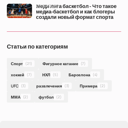
05/03/2026
Меди лига баскетбол - Что такое
медиа-баскетбол и как блогеры
создали новый формат спорта
Статьи по категориям
Спорт
(21)
Фигурное катание
(7)
хоккей
(7)
НХЛ
(5)
Барселона
(4)
UFC
(3)
развлечения
(3)
Примера
(2)
ММА
(2)
футбол
(2)