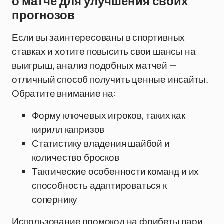
о матче для улучшения своих
прогнозов
Если вы заинтересованы в спортивных
ставках и хотите повысить свои шансы на
выигрыш, анализ подобных матчей —
отличный способ получить ценные инсайты.
Обратите внимание на:
Форму ключевых игроков, таких как
кирилл капризов
Статистику владения шайбой и
количество бросков
Тактические особенности команд и их
способность адаптироваться к
сопернику
Использование промокод на фрибеты пари