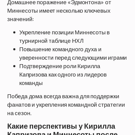
Домашнее поражение «Эдмонтона» от
Миннесоты имеет несколько ключевых
значений:
Укрепление позиции Миннесоты в
турнирной таблице НХЛ
Повышение командного духа и
уверенности перед следующими играми
Подтверждение роли Кирилла
Капризова как одного из лидеров
команды
Победа дома всегда важна для поддержки
фанатов и укрепления командной стратегии
на сезон.
Какие перспективы у Кирилла
Капризова и Миннесоты после