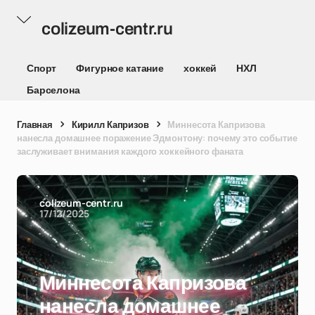
colizeum-centr.ru
Спорт
Фигурное катание
хоккей
НХЛ
Барселона
Главная
Кирилл Капризов
Миннесота Капризова
нанесла домашнее поражение Эдмонтону: почему это событие
заслуживает внимания каждого хоккейного фаната
colizeum-centr.ru
17/12/2025
Миннесота Капризова
нанесла домашнее