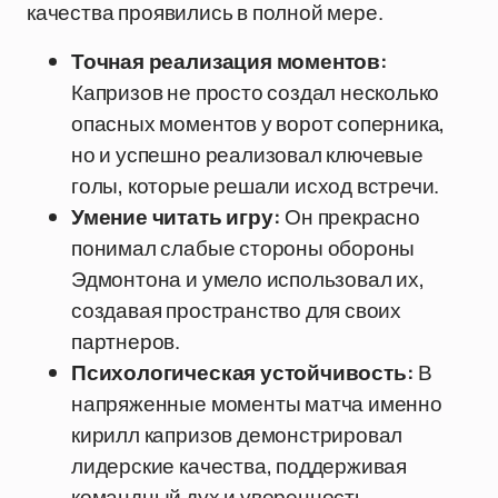
качества проявились в полной мере.
Точная реализация моментов:
Капризов не просто создал несколько
опасных моментов у ворот соперника,
но и успешно реализовал ключевые
голы, которые решали исход встречи.
Умение читать игру:
Он прекрасно
понимал слабые стороны обороны
Эдмонтона и умело использовал их,
создавая пространство для своих
партнеров.
Психологическая устойчивость:
В
напряженные моменты матча именно
кирилл капризов демонстрировал
лидерские качества, поддерживая
командный дух и уверенность.