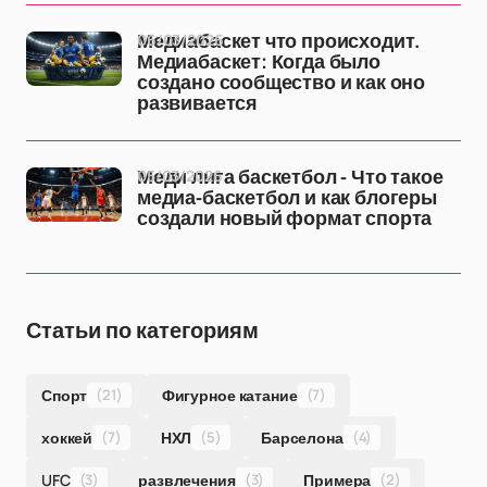
06/03/2026
Медиабаскет что происходит.
Медиабаскет: Когда было
создано сообщество и как оно
развивается
05/03/2026
Меди лига баскетбол - Что такое
медиа-баскетбол и как блогеры
создали новый формат спорта
Статьи по категориям
Спорт
(21)
Фигурное катание
(7)
хоккей
(7)
НХЛ
(5)
Барселона
(4)
UFC
(3)
развлечения
(3)
Примера
(2)