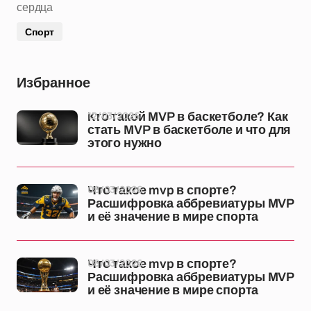
сердца
Спорт
Избранное
12/03/2026
Кто такой MVP в баскетболе? Как
стать MVP в баскетболе и что для
этого нужно
08/03/2026
Что такое mvp в спорте?
Расшифровка аббревиатуры MVP
и её значение в мире спорта
08/03/2026
Что такое mvp в спорте?
Расшифровка аббревиатуры MVP
и её значение в мире спорта