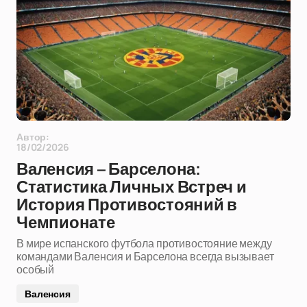
Автор:
18/02/2026
Валенсия – Барселона:
Статистика Личных Встреч и
История Противостояний в
Чемпионате
В мире испанского футбола противостояние между
командами Валенсия и Барселона всегда вызывает
особый
Валенсия