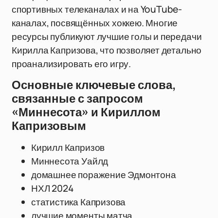
спортивных телеканалах и на YouTube-
каналах, посвящённых хоккею. Многие
ресурсы публикуют лучшие голы и передачи
Кирилла Капризова, что позволяет детально
проанализировать его игру.
Основные ключевые слова,
связанные с запросом
«Миннесота» и Кириллом
Капризовым
Кирилл Капризов
Миннесота Уайлд
домашнее поражение Эдмонтона
НХЛ 2024
статистика Капризова
лучшие моменты матча