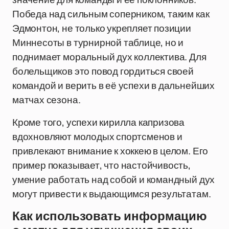
Победа над сильным соперником, таким как
Эдмонтон, не только укрепляет позиции
Миннесоты в турнирной таблице, но и
поднимает моральный дух коллектива. Для
болельщиков это повод гордиться своей
командой и верить в её успехи в дальнейших
матчах сезона.
Кроме того, успехи кирилла капризова
вдохновляют молодых спортсменов и
привлекают внимание к хоккею в целом. Его
пример показывает, что настойчивость,
умение работать над собой и командный дух
могут привести к выдающимся результатам.
Как использовать информацию