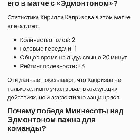
его в матче с «Эдмонтоном»?
Статистика Кирилла Капризова в этом матче
впечатляет:
Количество голов: 2
Голевые передачи: 1
Общее время на льду: свыше 20 минут
Рейтинг полезности: +3
Эти данные показывают, что Капризов не
только активно участвовал в атакующих
действиях, но и эффективно защищался.
Почему победа Миннесоты над
Эдмонтоном важна для
команды?