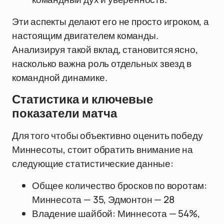
Эти аспекты делают его не просто игроком, а
настоящим двигателем команды.
Анализируя такой вклад, становится ясно,
насколько важна роль отдельных звезд в
командной динамике.
Статистика и ключевые
показатели матча
Для того чтобы объективно оценить победу
Миннесоты, стоит обратить внимание на
следующие статистические данные:
Общее количество бросков по воротам:
Миннесота — 35, Эдмонтон — 28
Владение шайбой: Миннесота — 54%,