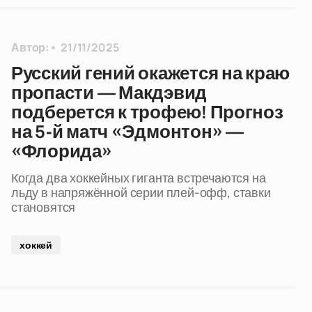
Автор:
21/11/2025
Русский гений окажется на краю
пропасти — Макдэвид
подберется к трофею! Прогноз
на 5-й матч «Эдмонтон» —
«Флорида»
Когда два хоккейных гиганта встречаются на
льду в напряжённой серии плей-офф, ставки
становятся
хоккей