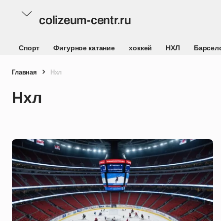
colizeum-centr.ru
Спорт
Фигурное катание
хоккей
НХЛ
Барсел
Главная
Нхл
Нхл