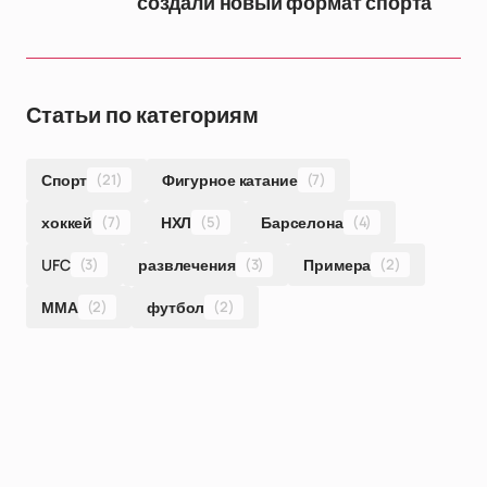
создали новый формат спорта
Статьи по категориям
Спорт
(21)
Фигурное катание
(7)
хоккей
(7)
НХЛ
(5)
Барселона
(4)
UFC
(3)
развлечения
(3)
Примера
(2)
ММА
(2)
футбол
(2)