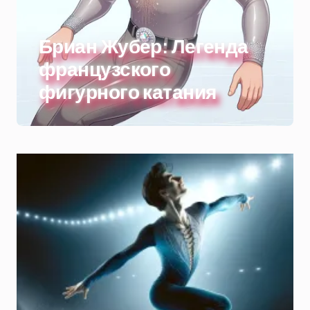
Бриан Жубер: Легенда
французского
фигурного катания