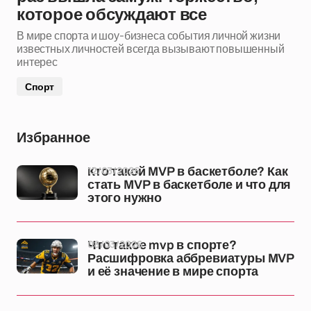
которое обсуждают все
В мире спорта и шоу-бизнеса события личной жизни
известных личностей всегда вызывают повышенный
интерес
Спорт
Избранное
12/03/2026
Кто такой MVP в баскетболе? Как
стать MVP в баскетболе и что для
этого нужно
08/03/2026
Что такое mvp в спорте?
Расшифровка аббревиатуры MVP
и её значение в мире спорта