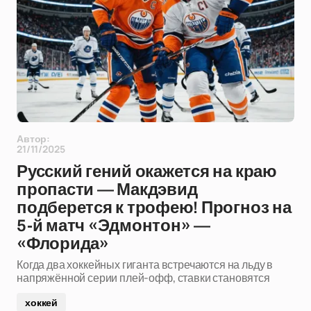
Автор:
21/11/2025
Русский гений окажется на краю
пропасти — Макдэвид
подберется к трофею! Прогноз на
5-й матч «Эдмонтон» —
«Флорида»
Когда два хоккейных гиганта встречаются на льду в
напряжённой серии плей-офф, ставки становятся
хоккей