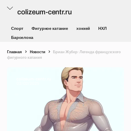
colizeum-centr.ru
Спорт
Фигурное катание
хоккей
НХЛ
Барселона
Главная
Новости
Бриан Жубер: Легенда французского
фигурного катания
colizeum-centr.ru
02/02/2025