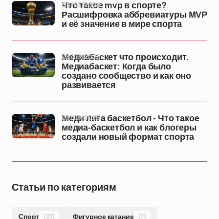
08/03/2026
Что такое mvp в спорте?
Расшифровка аббревиатуры MVP
и её значение в мире спорта
06/03/2026
Медиабаскет что происходит.
Медиабаскет: Когда было
создано сообщество и как оно
развивается
05/03/2026
Меди лига баскетбол - Что такое
медиа-баскетбол и как блогеры
создали новый формат спорта
Статьи по категориям
Спорт
(21)
Фигурное катание
(7)