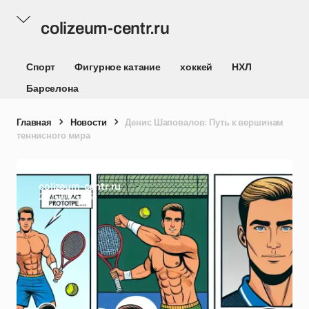
colizeum-centr.ru
Спорт
Фигурное катание
хоккей
НХЛ
Барселона
Главная
Новости
Денис Шаповалов: Путь к вершинам
теннисного мира
colizeum-centr.ru
20/04/2025