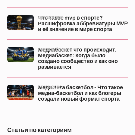
08/03/2026
Что такое mvp в спорте?
Расшифровка аббревиатуры MVP
и её значение в мире спорта
06/03/2026
Медиабаскет что происходит.
Медиабаскет: Когда было
создано сообщество и как оно
развивается
05/03/2026
Меди лига баскетбол - Что такое
медиа-баскетбол и как блогеры
создали новый формат спорта
Статьи по категориям