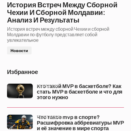
История Встреч Между Сборной
Чехии И Сборной Молдавии:
Анализ И Результаты
История встреч между сборной Чехии и сборной
Молдавии по футболу представляет собой
увлекательное
Новости
Избранное
12/03/2026
Кто такой MVP в баскетболе? Как
стать MVP в баскетболе и что для
этого нужно
08/03/2026
Что такое mvp в спорте?
Расшифровка аббревиатуры MVP
и её значение в мире спорта