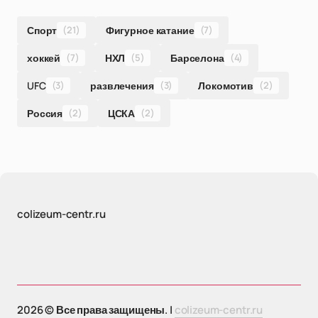
Спорт
(21)
Фигурное катание
(7)
хоккей
(7)
НХЛ
(5)
Барселона
(4)
UFC
(3)
развлечения
(3)
Локомотив
(2)
Россия
(2)
ЦСКА
(2)
colizeum-centr.ru
2026 © Все права защищены. |
colizeum-centr.ru