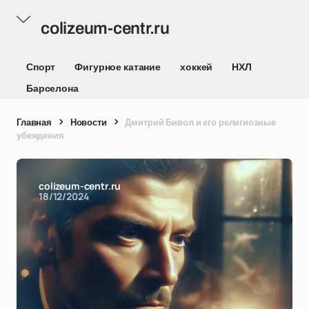
colizeum-centr.ru
Спорт
Фигурное катание
хоккей
НХЛ
Барселона
Главная
Новости
Дмитрий Бивол и его религиозные
убеждения
colizeum-centr.ru
18/12/2024