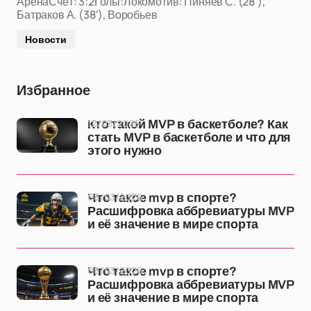
АренаСчёт: 3:2Голы:Локомотив: Пиняев С. (28'),
Батраков А. (38'), Воробьев
Новости
Избранное
12/03/2026
Кто такой MVP в баскетболе? Как
стать MVP в баскетболе и что для
этого нужно
08/03/2026
Что такое mvp в спорте?
Расшифровка аббревиатуры MVP
и её значение в мире спорта
08/03/2026
Что такое mvp в спорте?
Расшифровка аббревиатуры MVP
и её значение в мире спорта