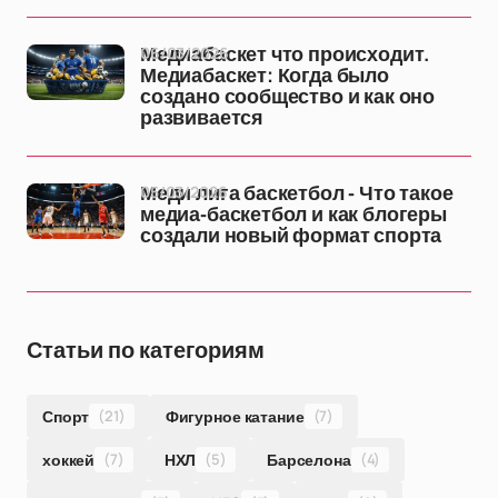
06/03/2026
Медиабаскет что происходит.
Медиабаскет: Когда было
создано сообщество и как оно
развивается
05/03/2026
Меди лига баскетбол - Что такое
медиа-баскетбол и как блогеры
создали новый формат спорта
Статьи по категориям
Спорт
(21)
Фигурное катание
(7)
хоккей
(7)
НХЛ
(5)
Барселона
(4)