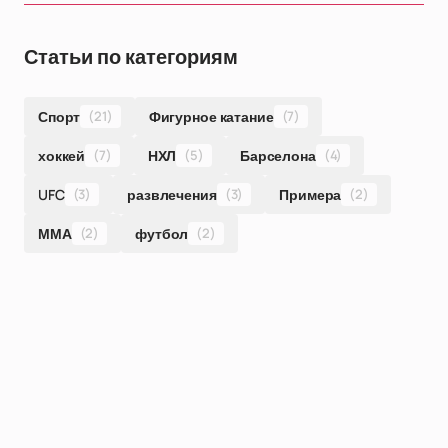
Статьи по категориям
Спорт
(21)
Фигурное катание
(7)
хоккей
(7)
НХЛ
(5)
Барселона
(4)
UFC
(3)
развлечения
(3)
Примера
(2)
ММА
(2)
футбол
(2)