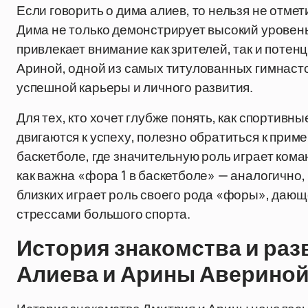
Если говорить о дима алиев, то нельзя не отмет
Дима не только демонстрирует высокий уровень
привлекает внимание как зрителей, так и потен
Ариной, одной из самых титулованных гимнаст
успешной карьеры и личного развития.
Для тех, кто хочет глубже понять, как спортив
двигаются к успеху, полезно обратиться к прим
баскетболе, где значительную роль играет ком
как важна «фора 1 в баскетболе» — аналогично
близких играет роль своего рода «форы», дающ
стрессами большого спорта.
История знакомства и ра
Алиева и Арины Аверино