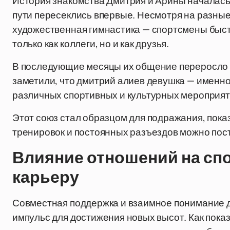
История знакомства Дмитрия и Арины началась 
пути пересеклись впервые. Несмотря на разны
художественная гимнастика — спортсмены быс
только как коллеги, но и как друзья.
В последующие месяцы их общение переросло 
заметили, что дмитрий алиев девушка — именно
различных спортивных и культурных мероприяти
Этот союз стал образцом для подражания, пока
тренировок и постоянных разъездов можно пост
Влияние отношений на сп
карьеру
Совместная поддержка и взаимное понимание 
импульс для достижения новых высот. Как пока