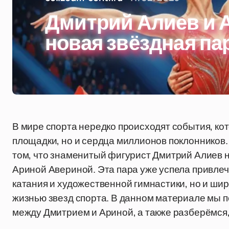
Дмитрий Алиев и 
новая звёздная па
В мире спорта нередко происходят события, ко
площадки, но и сердца миллионов поклонников. 
том, что знаменитый фигурист Дмитрий Алиев н
Ариной Авериной. Эта пара уже успела привле
катания и художественной гимнастики, но и шир
жизнью звезд спорта. В данном материале мы 
между Дмитрием и Ариной, а также разберёмся, 