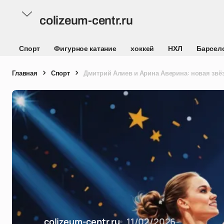
colizeum-centr.ru
Спорт
Фигурное катание
хоккей
НХЛ
Барсел
Главная
Спорт
Дмитрий Алиев и Арина Аверина: новая звёз
colizeum-centr.ru
11/02/2026