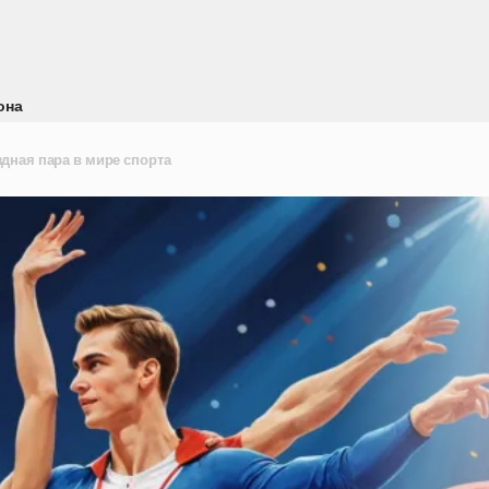
она
дная пара в мире спорта