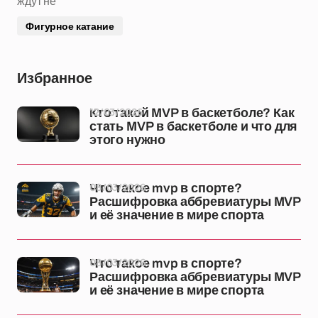
ждут не
Фигурное катание
Избранное
12/03/2026
Кто такой MVP в баскетболе? Как
стать MVP в баскетболе и что для
этого нужно
08/03/2026
Что такое mvp в спорте?
Расшифровка аббревиатуры MVP
и её значение в мире спорта
08/03/2026
Что такое mvp в спорте?
Расшифровка аббревиатуры MVP
и её значение в мире спорта