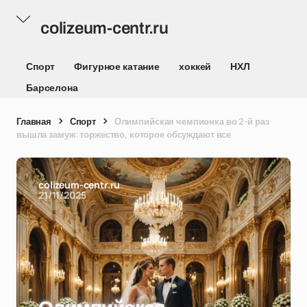
colizeum-centr.ru
Спорт
Фигурное катание
хоккей
НХЛ
Барселона
Главная
Спорт
Олимпийская чемпионка во 2-й раз
вышла замуж: торжество, которое обсуждают все
colizeum-centr.ru
21/11/2025