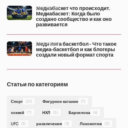
06/03/2026
Медиабаскет что происходит.
Медиабаскет: Когда было
создано сообщество и как оно
развивается
05/03/2026
Меди лига баскетбол - Что такое
медиа-баскетбол и как блогеры
создали новый формат спорта
Статьи по категориям
Спорт
(21)
Фигурное катание
(7)
хоккей
(7)
НХЛ
(5)
Барселона
(4)
UFC
(3)
развлечения
(3)
Локомотив
(2)