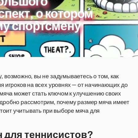
большого
спект, о котором
му спортсмену
, возможно, вы не задумываетесь о том, как
ля игроков на всех уровнях — от начинающих до
яча может стать ключом к улучшению своих
одробно рассмотрим, почему размер мяча имеет
 стоит учитывать при выборе мяча для
н для теннисистов?