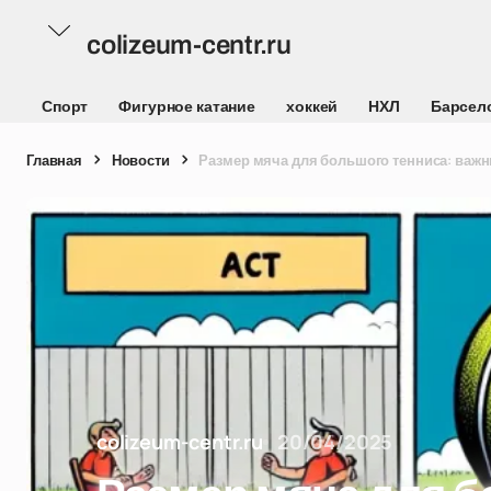
colizeum-centr.ru
Спорт
Фигурное катание
хоккей
НХЛ
Барсел
Главная
Новости
Размер мяча для большого тенниса: важн
colizeum-centr.ru
20/04/2025