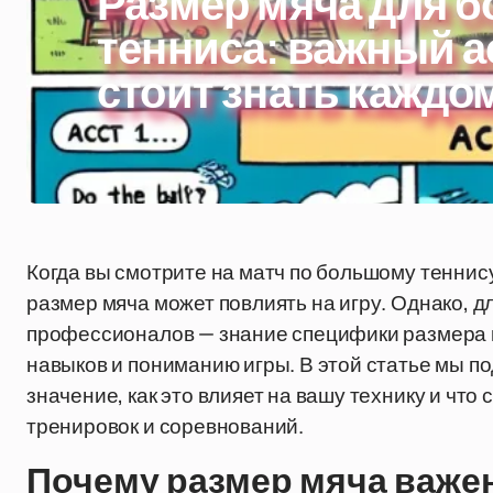
Размер мяча для 
тенниса: важный а
стоит знать каждо
Когда вы смотрите на матч по большому теннису
размер мяча может повлиять на игру. Однако, д
профессионалов — знание специфики размера м
навыков и пониманию игры. В этой статье мы п
значение, как это влияет на вашу технику и что
тренировок и соревнований.
Почему размер мяча важе