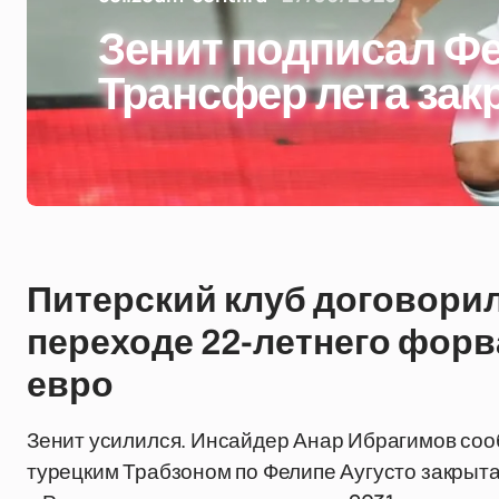
Зенит подписал Фе
Трансфер лета зак
Питерский клуб договорил
переходе 22-летнего форв
евро
Зенит усилился. Инсайдер Анар Ибрагимов сооб
турецким Трабзоном по Фелипе Аугусто закрыт