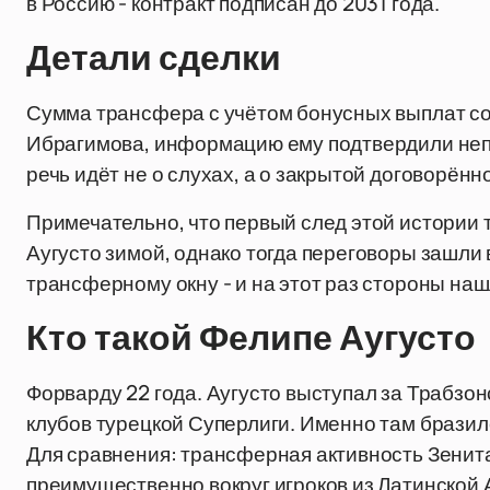
в Россию - контракт подписан до 2031 года.
Детали сделки
Сумма трансфера с учётом бонусных выплат со
Ибрагимова, информацию ему подтвердили непо
речь идёт не о слухах, а о закрытой договорённ
Примечательно, что первый след этой истории т
Аугусто зимой, однако тогда переговоры зашли в
трансферному окну - и на этот раз стороны на
Кто такой Фелипе Аугусто
Форварду 22 года. Аугусто выступал за Трабзо
клубов турецкой Суперлиги. Именно там бразил
Для сравнения: трансферная активность Зенит
преимущественно вокруг игроков из Латинской А