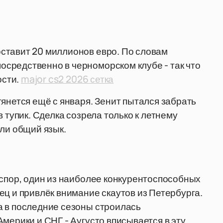
ставит 20 миллионов евро. По словам
средственно в черноморском клубе - так что
ости.
major cs2 2026 сетка
янется ещё с января. Зенит пытался забрать
 тупик. Сделка созрела только к летнему
шли общий язык.
нспор, один из наиболее конкурентоспособных
ец и привлёк внимание скаутов из Петербурга.
а в последние сезоны строилась
мерики и СНГ - Аугусто вписывается в эту