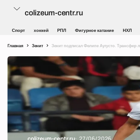
colizeum-centr.ru
Спорт
хоккей
РПЛ
Фигурное катание
НХЛ
Главная
Зенит
Зенит подписал Фелипе Аугусто. Трансфер л
colizeum-centr.ru
27/06/2026