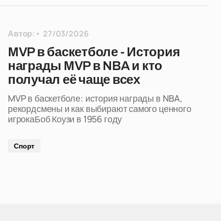
Автор:
27/03/2026
MVP в баскетболе - История
награды MVP в NBA и кто
получал её чаще всех
MVP в баскетболе: история награды в NBA,
рекордсмены и как выбирают самого ценного
игрокаБоб Коузи в 1956 году
Спорт