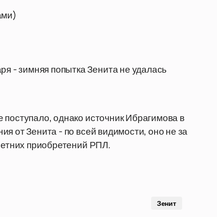
ами)
ря - зимняя попытка Зенита не удалась
 поступало, однако источник Ибрагимова в
я от Зенита - по всей видимости, оно не за
 летних приобретений РПЛ.
Зенит