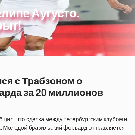
липе Аугусто.
рыт!
ся с Трабзоном о
арда за 20 миллионов
щил, что сделка между петербургским клубом и
а. Молодой бразильский форвард отправляется